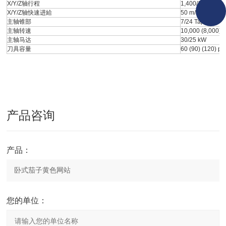
X/Y/Z轴行程
1,400/1,200/1,
X/Y/Z轴快速进給
50 m/min
主轴锥部
7/24 Taper No.5
主轴转速
10,000 (8,000) 
主轴马达
30/25 kW
刀具容量
60 (90) (120) pc
产品咨询
产品：
您的单位：