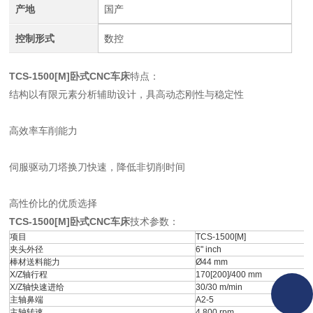
产地
国产
控制形式
数控
TCS-1500[M]卧式CNC车床
特点：
结构以有限元素分析辅助设计，具高动态刚性与稳定性
高效率车削能力
伺服驱动刀塔换刀快速，降低非切削时间
高性价比的优质选择
TCS-1500[M]卧式CNC车床
技术参数：
项目
TCS-1500[M]
夹头外径
6" inch
棒材送料能力
Ø44 mm
X/Z轴行程
170[200]/400 mm
X/Z轴快速进给
30/30 m/min
主轴鼻端
A2-5
主轴转速
4,800 rpm