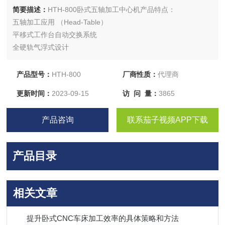
简要描述：
HTH-800卧式五轴加工中心机产品特点：
五轴加工应用 （Head-Table）
平移式工作台自动交换系统
全硬轨气浮式设计
高扭力齿轮式主轴设计 （1,084 N m）
​适合引擎、涡轮叶等航天产业应用
产品型号：
HTH-800
厂商性质：
代理商
更新时间：
2023-09-15
访 问 量：
3865
产品咨询
联系茄子视频APP下载
产品目录
相关文章
提升卧式CNC车床加工效率的具体策略和方法